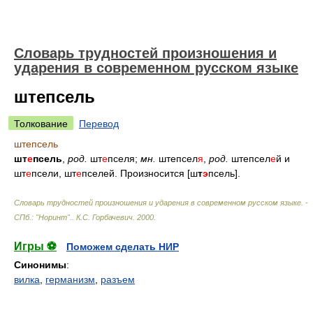
Словарь трудностей произношения и
ударения в современном русском языке
штепсель
Толкование
Перевод
штепсель
шт
е
псель
,
род.
шт
е
пселя;
мн.
штепсел
я
,
род.
штепсел
е
й и
шт
е
псели, шт
е
пселей. Произносится [ш
т
э
псель].
Словарь трудностей произношения и ударения в современном русском языке. -
СПб.: "Норинт".
.
К.С. Горбачевич
.
2000
.
Игры ⚽
Поможем сделать НИР
Синонимы
:
вилка
,
германизм
,
разъем