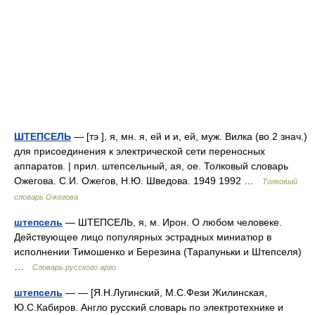
ШТЕПСЕЛЬ
— [тэ ], я, мн. я, ей и и, ей, муж. Вилка (во 2 знач.)
для присоединения к электрической сети переносных
аппаратов. | прил. штепсельный, ая, ое. Толковый словарь
Ожегова. С.И. Ожегов, Н.Ю. Шведова. 1949 1992 …
Толковый
словарь Ожегова
штепсель
— ШТЕПСЕЛЬ, я, м. Ирон. О любом человеке.
Действующее лицо популярных эстрадных миниатюр в
исполнении Тимошенко и Березина (Тарапуньки и Штепселя)
…
Словарь русского арго
штепсель
— — [Я.Н.Лугинский, М.С.Фези Жилинская,
Ю.С.Кабиров. Англо русский словарь по электротехнике и