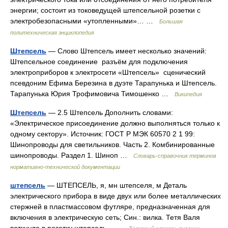
энергии; состоит из токоведущей штепсельной розетки с
электробезопасными «утопленными»… …
Большая
политехническая энциклопедия
Штепсель
— Слово Штепсель имеет несколько значений:
Штепсельное соединение разъём для подключения
электроприборов к электросети «Штепсель» сценический
псевдоним Ефима Березина в дуэте Тарапунька и Штепсель.
Тарапунька Юрия Трофимовича Тимошенко …
Википедия
Штепсель
— 2.5 Штепсель Дополнить словами:
«Электрическое присоединение должно выполняться только к
одному сектору». Источник: ГОСТ Р МЭК 60570 2 1 99:
Шинопроводы для светильников. Часть 2. Комбинированные
шинопроводы. Раздел 1. Шиноп …
Словарь-справочник терминов
нормативно-технической документации
штепсель
— ШТЕПСЕЛЬ, я, мн штепселя, м Деталь
электрического прибора в виде двух или более металлических
стержней в пластмассовом футляре, предназначенная для
включения в электрическую сеть; Син.: вилка. Тетя Валя