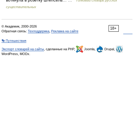
воткнула в розетку штепсель… …
Толковый словарь русских
существительных
© Академик, 2000-2026
18+
Обратная связь:
Техподдержка
,
Реклама на сайте
👣 Путешествия
Экспорт словарей на сайты
, сделанные на PHP,
Joomla,
Drupal,
WordPress, MODx.