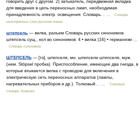
говорить друг с другом. 2) затыкатель, передвижная вкладка
для введения в цепь переносных ламп, необходимая
принадлежность электр. освещения. Словарь… …
Словарь
иностранных слов русского языка
штепсель
— вилка, разъем Словарь русских синонимов.
штепсель сущ., кол во синонимов: 4 • вилка (16) • германизм …
Словарь синонимов
ШТЕПСЕЛЬ
— [тэ], штепселя, мн. штепсели штепселя, муж.
(нем. Stöpsel пробка). Приспособление, имеющее два гнезда, в
которые втыкается вилка с проводом для включения в
электрическую сеть переносных аппаратов (лампы,
нагревательных приборов и др.). Толковый… …
Толковый
словарь Ушакова